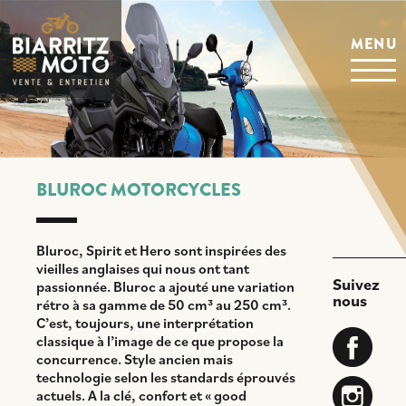
Aller
au
MENU
contenu
principal
BLUROC MOTORCYCLES
Bluroc, Spirit et Hero sont inspirées des
vieilles anglaises qui nous ont tant
Suivez
passionnée. Bluroc a ajouté une variation
nous
rétro à sa gamme de 50 cm³ au 250 cm³.
C’est, toujours, une interprétation
classique à l’image de ce que propose la
concurrence. Style ancien mais
technologie selon les standards éprouvés
actuels. A la clé, confort et « good